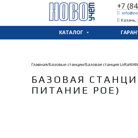
S
+7 (8
k
info@no
i
Казань, 
p
t
КАТАЛОГ
ГАРАН
o
c
o
n
t
Главная
Базовые станции
Базовая станция LoRaWAN i
e
БАЗОВАЯ СТАНЦИ
n
t
ПИТАНИЕ POE)