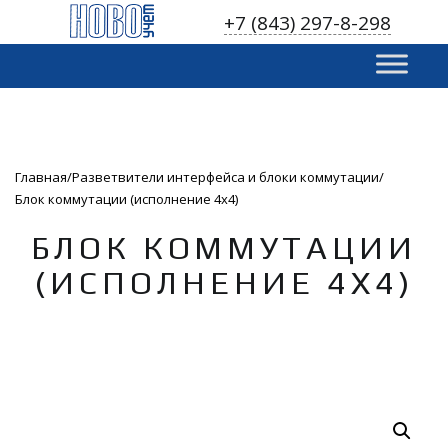
S
+7 (843) 297-8-298
k
i
p
t
o
c
o
Главная
Разветвители интерфейса и блоки коммутации
n
Блок коммутации (исполнение 4х4)
t
e
БЛОК КОММУТАЦИИ
n
(ИСПОЛНЕНИЕ 4Х4)
t