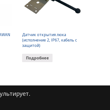
RAWAN
Датчик открытия люка
(исполнение 2, IP67, кабель с
защитой)
Подробнее
ультирует.