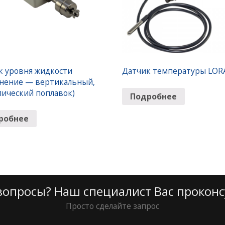
к уровня жидкости
Датчик температуры LO
лнение — вертикальный,
лический поплавок)
Подробнее
робнее
вопросы? Наш специалист Вас проконс
Просто сделайте запрос