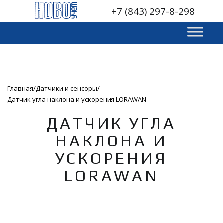
S
+7 (843) 297-8-298
k
i
p
t
o
c
o
Главная
Датчики и сенсоры
n
Датчик угла наклона и ускорения LORAWAN
t
e
ДАТЧИК УГЛА
n
НАКЛОНА И
t
УСКОРЕНИЯ
LORAWAN