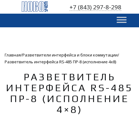
S
+7 (843) 297-8-298
k
i
p
t
o
c
o
Главная
Разветвители интерфейса и блоки коммутации
n
Разветвитель интерфейса RS-485 ПР-8 (исполнение 4x8)
t
e
РАЗВЕТВИТЕЛЬ
n
ИНТЕРФЕЙСА RS-485
t
ПР-8 (ИСПОЛНЕНИЕ
4×8)