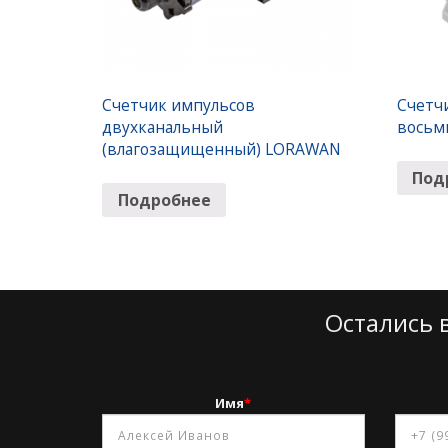
Счетчик импульсов
Счетч
двухканальный
восьм
(влагозащищенный) LORAWAN
Под
Подробнее
Остались 
Имя
*