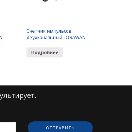
Счетчик импульсов
N
двухканальный LORAWAN
Подробнее
ультирует.