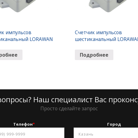
ик импульсов
Счетчик импульсов
иканальный LORAWAN
шестиканальный LORAWA
робнее
Подробнее
вопросы? Наш специалист Вас проконс
Просто сделайте запрос
Телефон
*
Город