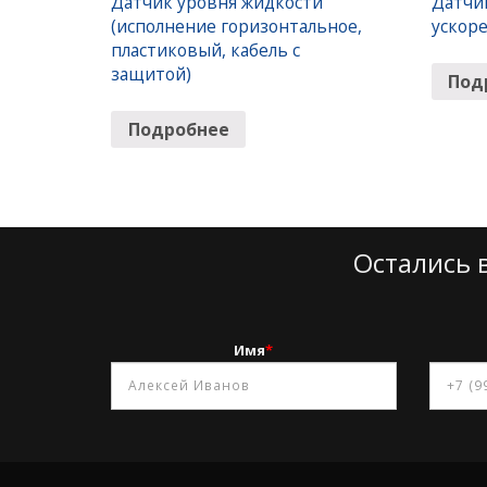
Датчик уровня жидкости
Датчик
(исполнение горизонтальное,
ускор
пластиковый, кабель с
защитой)
Под
Подробнее
Остались 
Имя
*