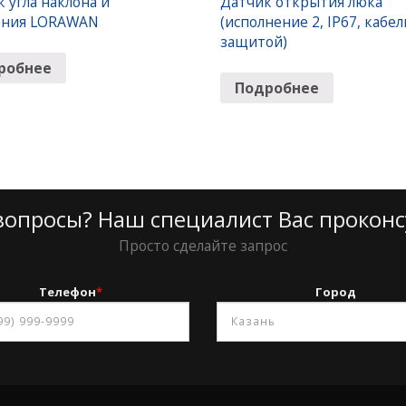
 угла наклона и
Датчик открытия люка
ения LORAWAN
(исполнение 2, IP67, кабел
защитой)
робнее
Подробнее
вопросы? Наш специалист Вас проконс
Просто сделайте запрос
Телефон
*
Город